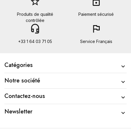
star_border
lock
Produits de qualité
Paiement sécurisé
contrôlée
headset_mic
flag
+33 1 64 03 71 05
Service Français
Catégories

Notre société

Contactez-nous

Newsletter
