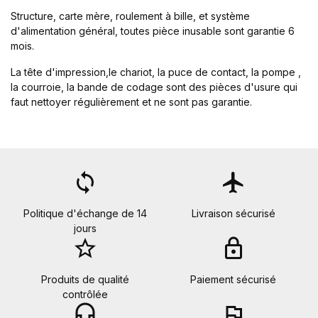
Structure, carte mère, roulement à bille, et système
d'alimentation général, toutes pièce inusable sont garantie 6
mois.
La tête d'impression,le chariot, la puce de contact, la pompe ,
la courroie, la bande de codage sont des pièces d'usure qui
faut nettoyer régulièrement et ne sont pas garantie.
loop
flight
Politique d'échange de 14
Livraison sécurisé
jours
star_border
lock
Produits de qualité
Paiement sécurisé
contrôlée
headset_mic
flag