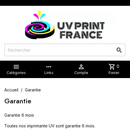


more_horiz

shopping_cart
0
Catégories
Links
Compte
Panier
Accueil
Garantie
Garantie
Garantie 6 mois
Toutes nos imprimante UV sont garantie 6 mois.