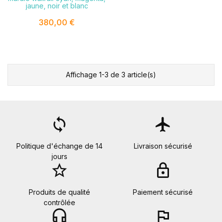
jaune, noir et blanc
380,00 €
Affichage 1-3 de 3 article(s)
loop
flight
Politique d'échange de 14
Livraison sécurisé
jours
star_border
lock
Produits de qualité
Paiement sécurisé
contrôlée
headset_mic
flag