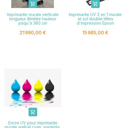


Imprimante murale verticale
Imprimante UV 2 en 1 murale
longueur illimitée hauteur
et sol double têtes
jusqu'à 380 cm
d'impression Epson
21 990,00 €
15 985,00 €

Encre UV pour imprimante
murale wallrail cyan, magenta,