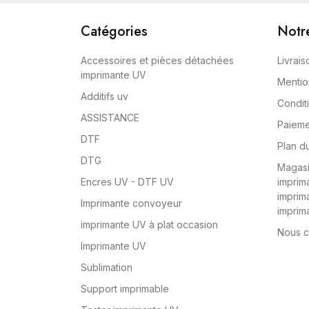
Catégories
Notr
Accessoires et pièces détachées
Livrais
imprimante UV
Mentio
Additifs uv
Conditi
ASSISTANCE
Paieme
DTF
Plan du
DTG
Magasi
Encres UV - DTF UV
imprima
imprim
Imprimante convoyeur
imprim
imprimante UV à plat occasion
Nous c
Imprimante UV
Sublimation
Support imprimable