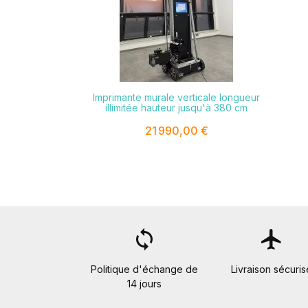

Imprimante murale verticale longueur
illimitée hauteur jusqu'à 380 cm
21 990,00 €
loop
flight
Politique d'échange de
Livraison sécuris
14 jours