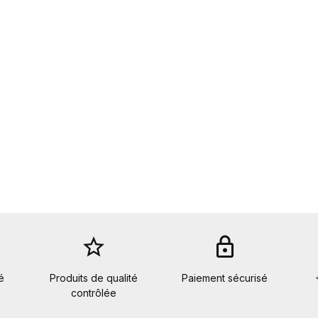
star_border
lock
é
Produits de qualité
Paiement sécurisé
contrôlée