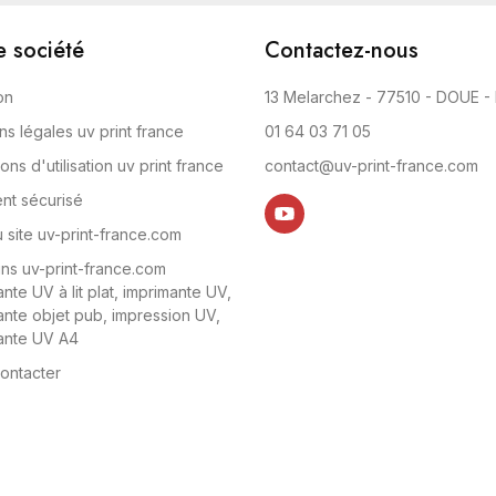
e société
Contactez-nous
on
13 Melarchez - 77510 - DOUE -
ns légales uv print france
01 64 03 71 05
ons d'utilisation uv print france
contact@uv-print-france.com
nt sécurisé
 site uv-print-france.com
ns uv-print-france.com
nte UV à lit plat, imprimante UV,
ante objet pub, impression UV,
ante UV A4
ontacter