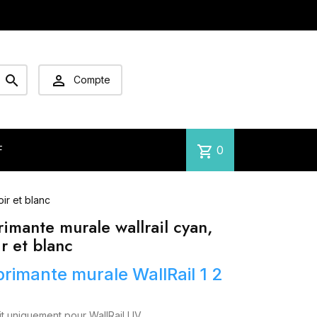


Compte
shopping_cart
0
F
ir et blanc
imante murale wallrail cyan,
r et blanc
rimante murale WallRail 1 2
it uniquement pour WallRail UV