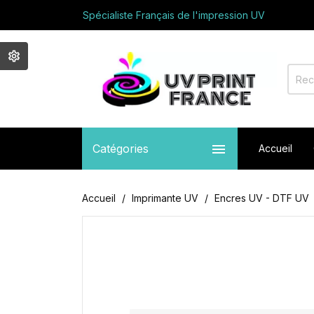
Spécialiste Français de l'impression UV
Avec vous depuis 2017
Appelez nous au +33 01 64 03 71 05
Bienvenue sur UV PRINT FRANCE
Spécialiste Français de l'impression UV
Avec vous depuis 2017
Appelez nous au +33 01 64 03 71 05

Catégories
Accueil
Accueil
Imprimante UV
Encres UV - DTF UV