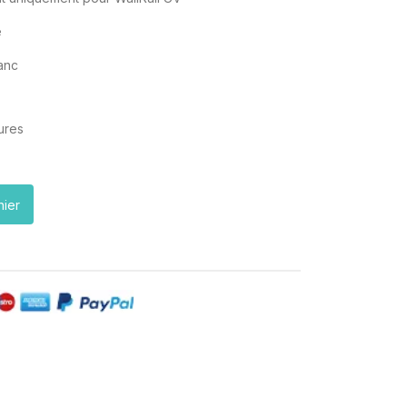
é
anc
ures
nier