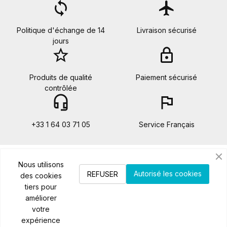
loop
flight
Politique d'échange de 14
Livraison sécurisé
jours
star_border
lock
Produits de qualité
Paiement sécurisé
contrôlée
headset_mic
flag
+33 1 64 03 71 05
Service Français
Catégories
Nous utilisons

Autorisé les cookies
REFUSER
des cookies
tiers pour
Notre société

améliorer
votre
Contactez-nous

expérience