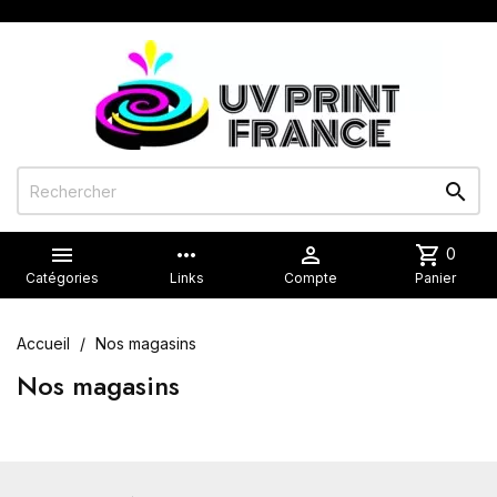


more_horiz

shopping_cart
0
Catégories
Links
Compte
Panier
Accueil
Nos magasins
Nos magasins