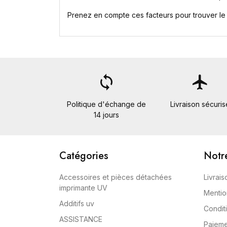
Prenez en compte ces facteurs pour trouver le f
loop
flight
Politique d'échange de
Livraison sécuris
14 jours
Catégories
Notr
Accessoires et pièces détachées
Livrais
imprimante UV
Mentio
Additifs uv
Conditi
ASSISTANCE
Paieme