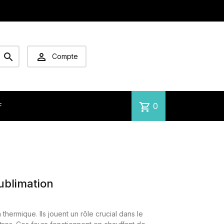


Compte
shopping_cart
0
F
ublimation
hermique. Ils jouent un rôle crucial dans le