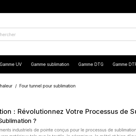
Gamme UV
Gamme sublimation
Gamme DTG
Gamme DT
chaleur
Four tunnel pour sublimation
tion : Révolutionnez Votre Processus de S
Sublimation ?
ents industriels de pointe conçus pour le processus de sublimation t