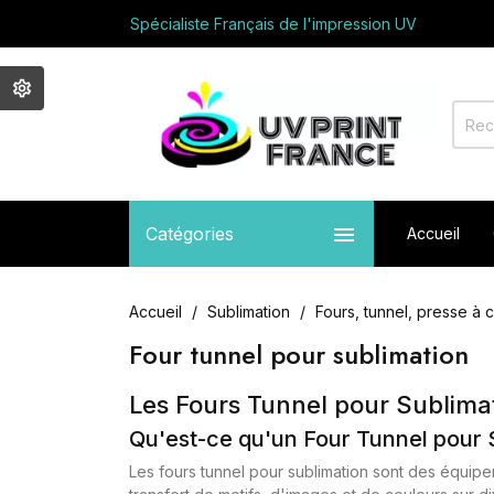
Spécialiste Français de l'impression UV
Avec vous depuis 2017
Appelez nous au +33 01 64 03 71 05
Bienvenue sur UV PRINT FRANCE
Spécialiste Français de l'impression UV
Avec vous depuis 2017
Appelez nous au +33 01 64 03 71 05

Catégories
Accueil
Accueil
Sublimation
Fours, tunnel, presse à 
Four tunnel pour sublimation
Les Fours Tunnel pour Sublima
Qu'est-ce qu'un Four Tunnel pour 
Les fours tunnel pour sublimation sont des équipem