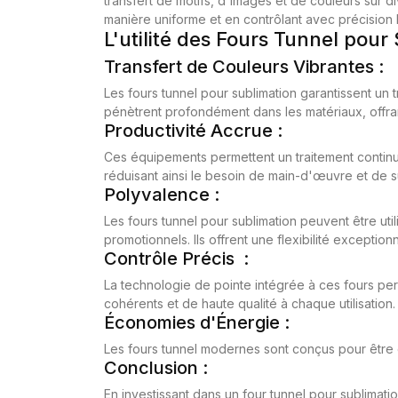
transfert de motifs, d'images et de couleurs sur di
manière uniforme et en contrôlant avec précision l
L'utilité des Fours Tunnel pour
Transfert de Couleurs Vibrantes :
Les fours tunnel pour sublimation garantissent un 
pénètrent profondément dans les matériaux, offran
Productivité Accrue :
Ces équipements permettent un traitement continu
réduisant ainsi le besoin de main-d'œuvre et de s
Polyvalence :
Les fours tunnel pour sublimation peuvent être uti
promotionnels. Ils offrent une flexibilité excepti
Contrôle Précis :
La technologie de pointe intégrée à ces fours perm
cohérents et de haute qualité à chaque utilisation.
Économies d'Énergie :
Les fours tunnel modernes sont conçus pour être é
Conclusion :
En investissant dans un four tunnel pour sublimat