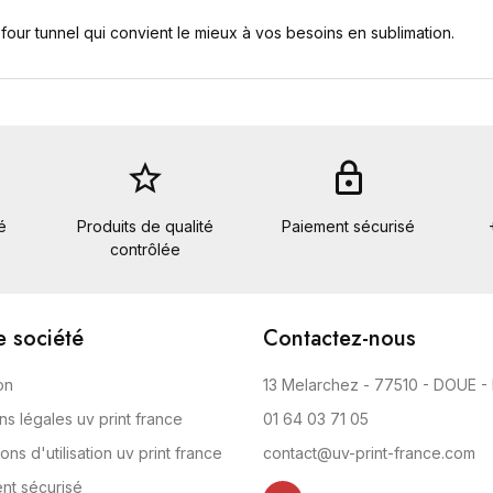
our tunnel qui convient le mieux à vos besoins en sublimation.
star_border
lock
é
Produits de qualité
Paiement sécurisé
contrôlée
e société
Contactez-nous
on
13 Melarchez - 77510 - DOUE -
ns légales uv print france
01 64 03 71 05
ons d'utilisation uv print france
contact@uv-print-france.com
nt sécurisé