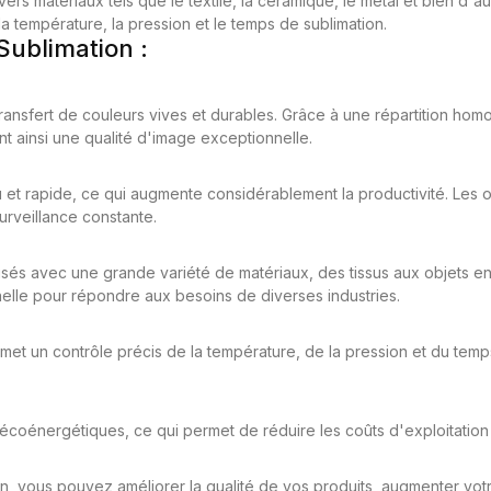
vers matériaux tels que le textile, la céramique, le métal et bien d'
a température, la pression et le temps de sublimation.
 Sublimation :
transfert de couleurs vives et durables. Grâce à une répartition ho
t ainsi une qualité d'image exceptionnelle.
 et rapide, ce qui augmente considérablement la productivité. Les o
urveillance constante.
lisés avec une grande variété de matériaux, des tissus aux objets e
onnelle pour répondre aux besoins de diverses industries.
et un contrôle précis de la température, de la pression et du temps 
coénergétiques, ce qui permet de réduire les coûts d'exploitation 
ion, vous pouvez améliorer la qualité de vos produits, augmenter vot