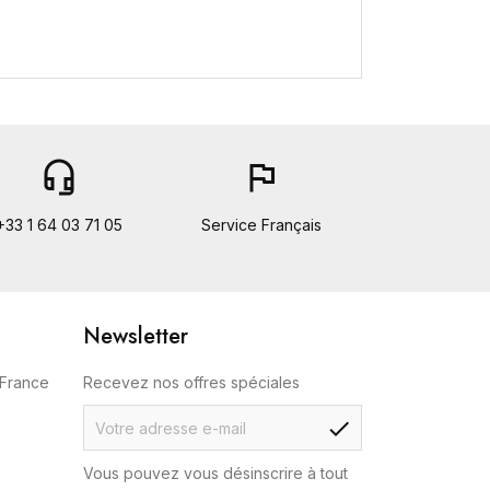
headset_mic
flag
+33 1 64 03 71 05
Service Français
Newsletter
 France
Recevez nos offres spéciales
check
Vous pouvez vous désinscrire à tout