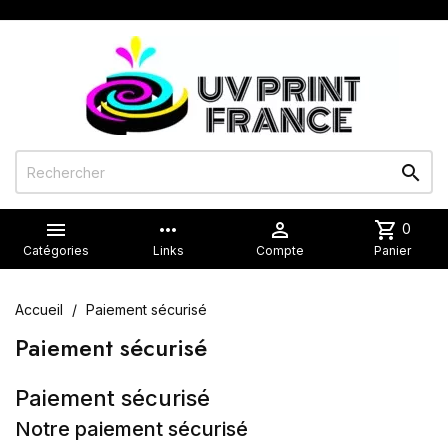


more_horiz

shopping_cart
0
Catégories
Links
Compte
Panier
Accueil
Paiement sécurisé
Paiement sécurisé
Paiement sécurisé
Notre paiement sécurisé