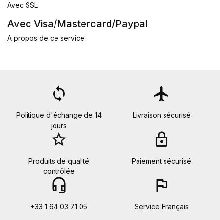
Avec SSL
Avec Visa/Mastercard/Paypal
A propos de ce service
loop
flight
Politique d'échange de 14
Livraison sécurisé
jours
star_border
lock
Produits de qualité
Paiement sécurisé
contrôlée
headset_mic
flag
+33 1 64 03 71 05
Service Français