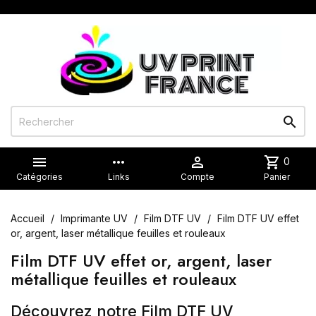


more_horiz

shopping_cart
0
Catégories
Links
Compte
Panier
Accueil
Imprimante UV
Film DTF UV
Film DTF UV effet
or, argent, laser métallique feuilles et rouleaux
Film DTF UV effet or, argent, laser
métallique feuilles et rouleaux
Découvrez notre Film DTF UV