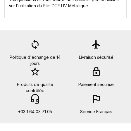
sur l'utilisation du Film DTF UV Métallique.
loop
flight
Politique d'échange de 14
Livraison sécurisé
jours
star_border
lock
Produits de qualité
Paiement sécurisé
contrôlée
headset_mic
flag
+33 1 64 03 71 05
Service Français