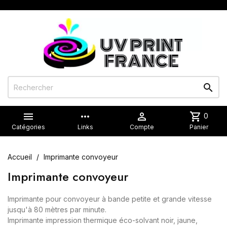


more_horiz

shopping_cart
0
Catégories
Links
Compte
Panier
Accueil
Imprimante convoyeur
Imprimante convoyeur
Imprimante pour convoyeur à bande petite et grande vitesse
jusqu'à 80 mètres par minute.
Imprimante impression thermique éco-solvant noir, jaune,