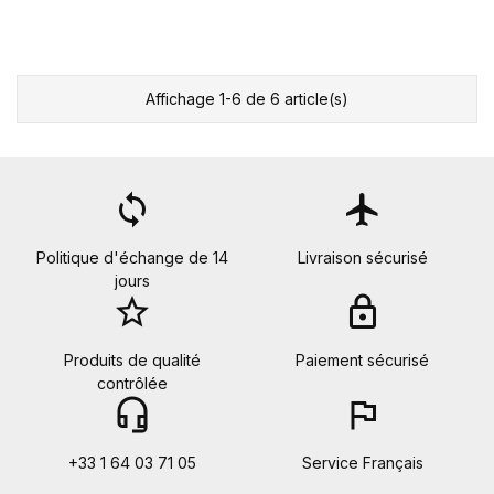
Affichage 1-6 de 6 article(s)
loop
flight
Politique d'échange de 14
Livraison sécurisé
jours
star_border
lock
Produits de qualité
Paiement sécurisé
contrôlée
headset_mic
flag
+33 1 64 03 71 05
Service Français