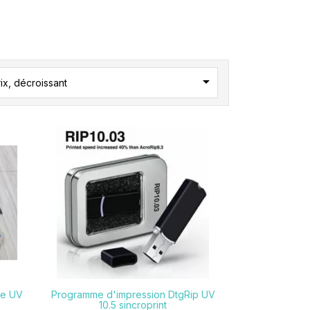

ix, décroissant

te UV
Programme d'impression DtgRip UV
10.5 sincroprint