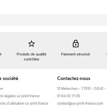
star_border
lock
é
Produits de qualité
Paiement sécurisé
contrôlée
e société
Contactez-nous
on
13 Melarchez - 77510 - DOUE -
ns légales uv print france
01 64 03 71 05
ons d'utilisation uv print france
contact@uv-print-france.com