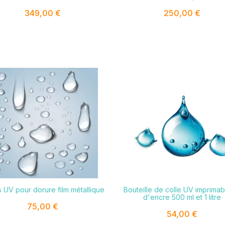
349,00 €
250,00 €


s UV pour dorure film métallique
Bouteille de colle UV imprimabl
d'encre 500 ml et 1 litre
75,00 €
54,00 €