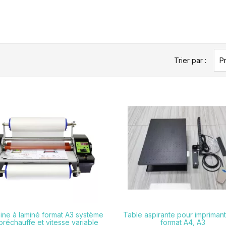
Trier par :
Pr


ine à laminé format A3 système
Table aspirante pour impriman
préchauffe et vitesse variable
format A4, A3