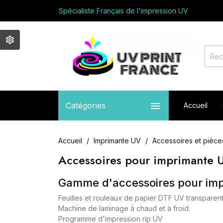
Spécialiste Français de l'impression UV
Avec vous depuis 2017
Appelez nous au +33 01 64 03 71 05
Bienvenue sur UV PRINT FRANCE
Spécialiste Français de l'impression UV
Avec vous depuis 2017
Appelez nous au +33 01 64 03 71 05

Catégories
Accueil
Accueil
Imprimante UV
Accessoires et pièc
Accessoires pour imprimante 
Gamme d'accessoires pour imp
Feuilles et rouleaux de papier DTF UV transparent
Machine de laminage à chaud et à froid.
Programme d'impression rip UV