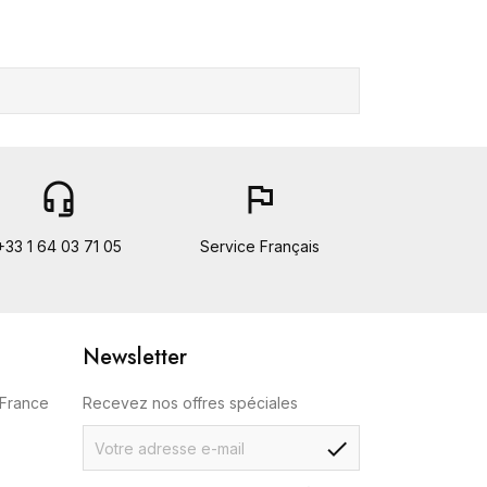
headset_mic
flag
+33 1 64 03 71 05
Service Français
Newsletter
 France
Recevez nos offres spéciales
check