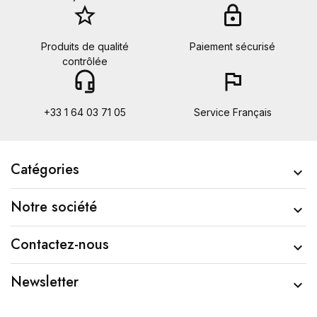
star_border
lock
Produits de qualité
Paiement sécurisé
contrôlée
headset_mic
flag
+33 1 64 03 71 05
Service Français
Catégories

Notre société

Contactez-nous

Newsletter
