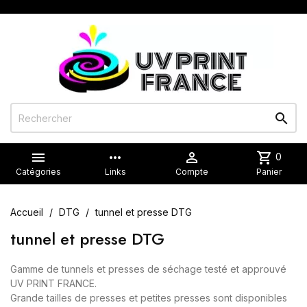


more_horiz

shopping_cart
0
Catégories
Links
Compte
Panier
Accueil
DTG
tunnel et presse DTG
tunnel et presse DTG
Gamme de tunnels et presses de séchage testé et approuvé
UV PRINT FRANCE.
Grande tailles de presses et petites presses sont disponibles