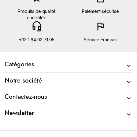
Produits de qualité
Paiement sécurisé
contrôlée
headset_mic
flag
+33 1 64 03 71 05
Service Français
Catégories

Notre société

Contactez-nous

Newsletter
