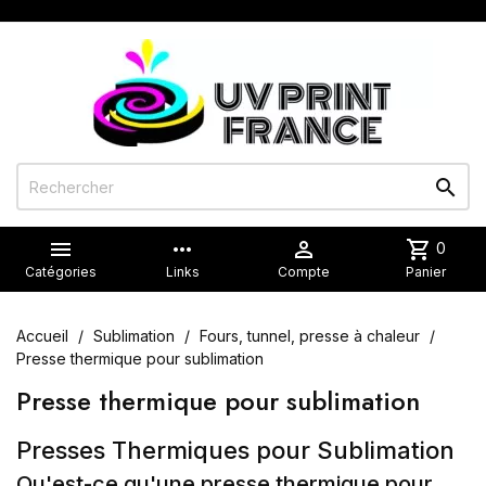


more_horiz

shopping_cart
0
Catégories
Links
Compte
Panier
Accueil
Sublimation
Fours, tunnel, presse à chaleur
Presse thermique pour sublimation
Presse thermique pour sublimation
Presses Thermiques pour Sublimation
Qu'est-ce qu'une presse thermique pour