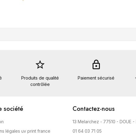
star_border
lock
é
Produits de qualité
Paiement sécurisé
contrôlée
e société
Contactez-nous
on
13 Melarchez - 77510 - DOUE -
ns légales uv print france
01 64 03 71 05