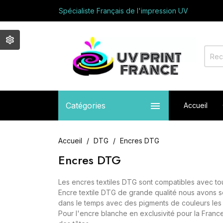
Spécialiste Français de l'impression UV
Avec vous depuis 2017
Appelez nous au +33 01 64 03 71 05
Bienvenue sur UV PRINT FRANCE
Spécialiste Français de l'impression UV
Avec vous depuis 2017
Appelez nous au +33 01 64 03 71 05

Catégories
Accueil
Accueil
DTG
Encres DTG
Encres DTG
Les encres textiles DTG sont compatibles avec to
Encre textile DTG de grande qualité nous avons sé
dans le temps avec des pigments de couleurs les 
Pour l'encre blanche en exclusivité pour la Fra