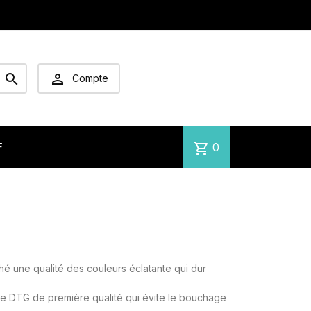


Compte
shopping_cart
0
F
hé une qualité des couleurs éclatante qui dur
e DTG de première qualité qui évite le bouchage