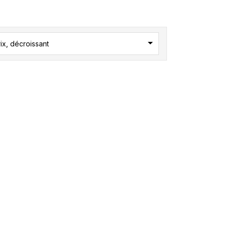

ix, décroissant