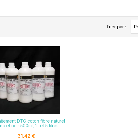
Trier par :
Pr

aitement DTG coton fibre naturel
nc et noir 500ml, 1L et 5 litres
31,42 €