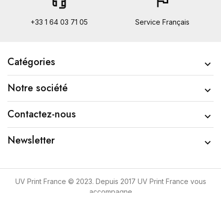
headset_mic
flag
+33 1 64 03 71 05
Service Français
Catégories

Notre société

Contactez-nous

Newsletter

UV Print France © 2023. Depuis 2017 UV Print France vous
accompagne