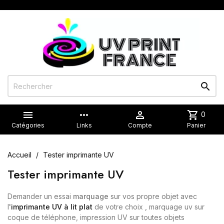


more_horiz

shopping_cart
0
Catégories
Links
Compte
Panier
Accueil
Tester imprimante UV
Tester imprimante UV
Demander un essai
marquage
sur vos propre objet avec
l
'
imprimante UV à lit plat
de votre choix , marquage uv sur
coque de téléphone, impression UV sur toutes objets