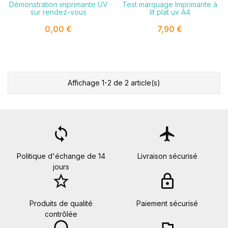
Démonstration imprimante UV
Test marquage Imprimante à
sur rendez-vous
lit plat uv A4
0,00 €
7,90 €
Affichage 1-2 de 2 article(s)
loop
flight
Politique d'échange de 14
Livraison sécurisé
jours
star_border
lock
Produits de qualité
Paiement sécurisé
contrôlée