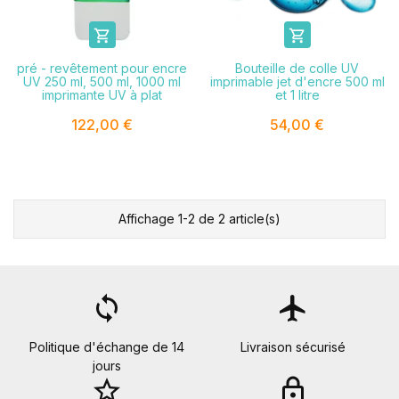


pré - revêtement pour encre
Bouteille de colle UV
UV 250 ml, 500 ml, 1000 ml
imprimable jet d'encre 500 ml
imprimante UV à plat
et 1 litre
122,00 €
54,00 €
Affichage 1-2 de 2 article(s)
loop
flight
Politique d'échange de 14
Livraison sécurisé
jours
star_border
lock