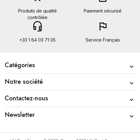
Produits de qualité
Paiement sécurisé
contrôlée
headset_mic
flag
+33 1 64 03 71 05
Service Français
Catégories

Notre société

Contactez-nous

Newsletter
