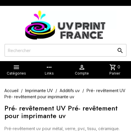


more_horiz

shopping_cart
0
Catégories
Links
Compte
Panier
Accueil
Imprimante UV
Additifs uv
Pré- revêtement UV
Pré- revêtement pour imprimante uv
Pré- revêtement UV Pré- revêtement
pour imprimante uv
Pré-revêtement uv pour métal, verre, pvc, tissu, céramique.