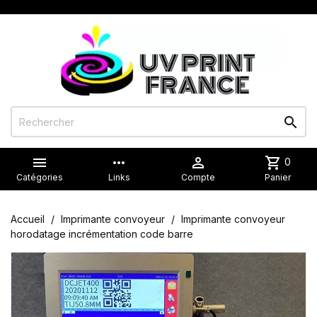


more_horiz

shopping_cart
0
Catégories
Links
Compte
Panier
Accueil
Imprimante convoyeur
Imprimante convoyeur
horodatage incrémentation code barre