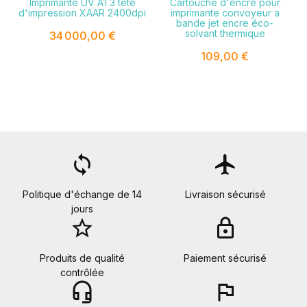
Imprimante UV A1 3 tête
Cartouche d'encre pour
d'impression XAAR 2400dpi
imprimante convoyeur a
bande jet encre éco-
solvant thermique
34 000,00 €
109,00 €
loop
flight
Politique d'échange de 14
Livraison sécurisé
jours
star_border
lock
Produits de qualité
Paiement sécurisé
contrôlée
headset_mic
flag