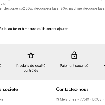
oisi.
er découpe co2 50w, découpeur laser 80w, machine découpe laser
s ici au fur et à mesure qu'ils seront ajoutés.
star_border
lock
é
Produits de qualité
Paiement sécurisé
contrôlée
e société
Contactez-nous
on
13 Melarchez - 77510 - DOUE -