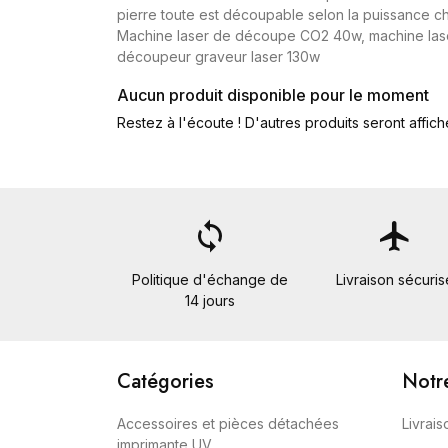
pierre toute est découpable selon la puissance ch
Machine laser de découpe CO2 40w, machine las
découpeur graveur laser 130w
Aucun produit disponible pour le moment
Restez à l'écoute ! D'autres produits seront affiché
loop
flight
Politique d'échange de
Livraison sécuris
14 jours
Catégories
Notr
Accessoires et pièces détachées
Livrais
imprimante UV