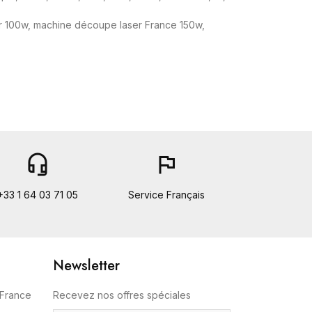
 100w, machine découpe laser France 150w,
headset_mic
flag
+33 1 64 03 71 05
Service Français
Newsletter
 France
Recevez nos offres spéciales