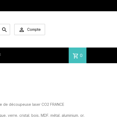


Compte
shopping_cart
0
F
ète de découpeuse laser CO2 FRANCE
 verre, cristal, bois, MDF, métal, aluminium, or,