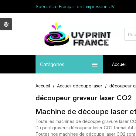
Spécialiste Français de l'impression UV
Avec vous depuis 2017
Appelez nous au +33 01 64 03 71 05
Bienvenue sur UV PRINT FRANCE
Spécialiste Français de l'impression UV
Avec vous depuis 2017
Appelez nous au +33 01 64 03 71 05

Catégories
Accueil
Accueil
Accueil découpe laser
découpeur g
découpeur graveur laser CO2
Machine de découpe laser e
Toute les machines de découpe gravure laser 
Du petit graveur découpeur laser CO2 format A4 
Toutes nos machines de découpe laser CO2 sont con