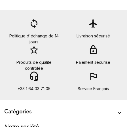
loop
flight
Politique d'échange de 14
Livraison sécurisé
jours
star_border
lock
Produits de qualité
Paiement sécurisé
contrôlée
headset_mic
flag
+33 1 64 03 71 05
Service Français
Catégories

Notre société