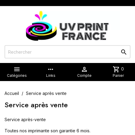


more_horiz

shopping_cart
0
Catégories
Links
Compte
Panier
Accueil
Service après vente
Service après vente
Service après-vente
Toutes nos imprimante son garantie 6 mois.